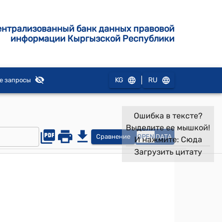
ентрализованный банк данных правовой
информации Кыргызской Республики
|
KG
RU
е запросы
Ошибка в тексте?
Выделите ее мышкой!
Сравнение
OPEN
DATA
И нажмите:
Сюда
Загрузить цитату