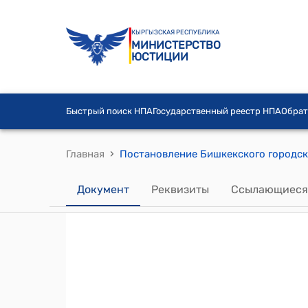
КЫРГЫЗСКАЯ РЕСПУБЛИКА
МИНИСТЕРСТВО
ЮСТИЦИИ
Быстрый поиск НПА
Государственный реестр НПА
Обрат
›
Главная
Документ
Реквизиты
Ссылающиеся