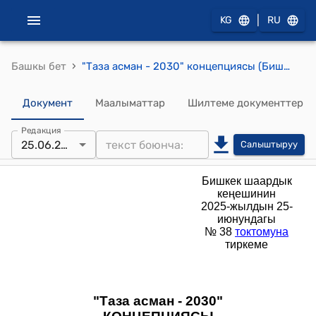
|
KG
RU
›
Башкы бет
"Таза асман - 2030" концепциясы (Бишкек шаардык кеңешинин 2025-жылдын 25-июнундагы № 38 токтомуна)
Документ
Маалыматтар
Шилтеме документтер
Редакция
25.06.2025
Салыштыруу