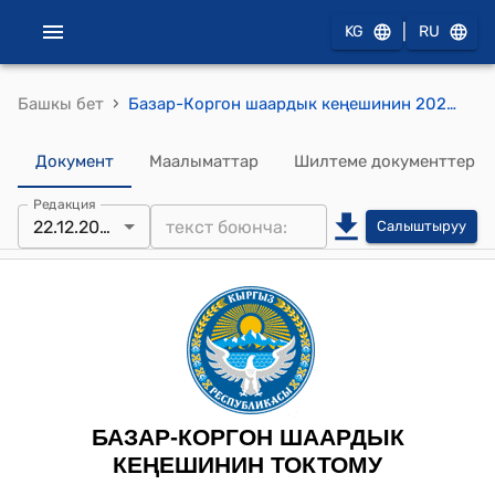
|
KG
RU
›
Башкы бет
Базар-Коргон шаардык кеңешинин 2023-жылдын 22-декабрындагы № 5 "Базар-Коргон шаар мэриясына караштуу №3 “Ак-Бермет” мектепке чейинки билим берүү уюмуна кошумча тайпа ачуу жөнүндө" токтому
Документ
Маалыматтар
Шилтеме документтер
Редакция
22.12.2023
Салыштыруу