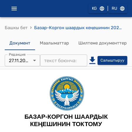
|
KG
RU
›
Башкы бет
Базар-Коргон шаардык кеңешинин 2023-жылдын 27-ноябрындагы № 3 "Базар-Коргон шаарынын Совет муниципалдык аймактык башкармалыгындагы Көкчөгөз спорт залы боюнча түзүлгөн долбоор жөнүндө" токтому
Документ
Маалыматтар
Шилтеме документтер
Редакция
27.11.2023
Салыштыруу