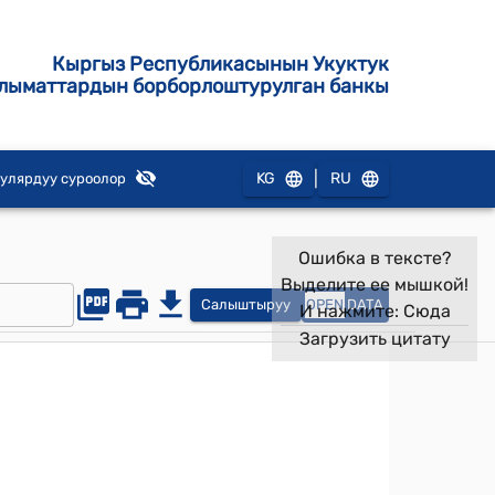
Кыргыз Республикасынын Укуктук
лыматтардын борборлоштурулган банкы
|
KG
RU
улярдуу суроолор
Ошибка в тексте?
Выделите ее мышкой!
Салыштыруу
OPEN
DATA
И нажмите:
Сюда
Загрузить цитату