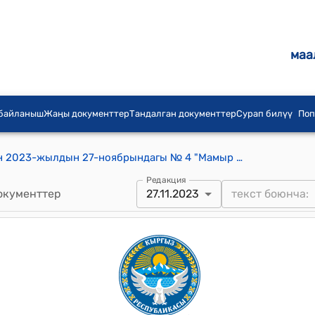
маа
 байланыш
Жаңы документтер
Тандалган документтер
Сурап билүү
Поп
Базар-Коргон шаардык кеңешинин 2023-жылдын 27-ноябрындагы № 4 "Мамыр баатырдын айкелин Базар-Коргон шаар аймагынын Бишкек-Ош жолунун боюна “Мамыр Баатыр” коомдук фондунун Мамыр баатыр эстелигин куруу боюнча түзүлгөн долбоор жөнүндө" токтому
Редакция
окументтер
27.11.2023