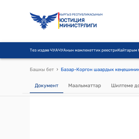
КЫРГЫЗ РЕСПУБЛИКАСЫНЫН
ЮСТИЦИЯ
МИНИСТРЛИГИ
Тез издөө ЧУА
ЧУАнын мамлекеттик реестри
Кайтарым
›
Башкы бет
Документ
Маалыматтар
Шилтеме д