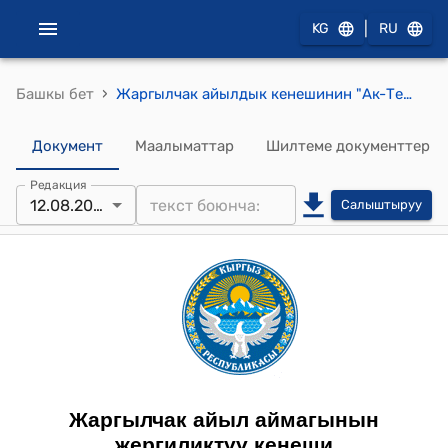
|
KG
RU
›
Башкы бет
Жаргылчак айылдык кенешинин "Ак-Терек үй бүлөлүк дарыгерлер борборунун имаратына А.Б.Кыйшыевдин ысымын ыйгаруу жөнүндө" токтому.
Документ
Маалыматтар
Шилтеме документтер
Редакция
12.08.2025
Салыштыруу