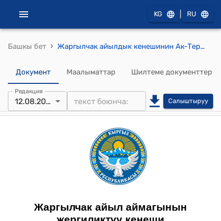
|
KG
RU
›
Башкы бет
Жаргылчак айылдык кенешинин Ак-Терек айылындагы аты жок көчөгө Сулайманов Дүйшөбектин ысымын ыйгаруу жөнүндө токтому
Документ
Маалыматтар
Шилтеме документтер
Редакция
12.08.2025
Салыштыруу