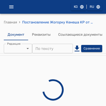
|
KG
RU
›
Главная
Постановление Жогорку Кенеша КР от 19 июня 2025 года № 3231-VII "О принятии в первом чтении проекта Закона Кыргызской Республики "О ратификации Грантового соглашения между Кыргызской Республикой и Азиатским банком инфраструктурных инвестиций по подготовке Фазы-1 программы "Всеобщего доступа к водоснабжению и санитарии", подписанного 14 марта 2025 года в городе Бишкек"
Документ
Реквизиты
Ссылающиеся документы
Редакция
Сравнение