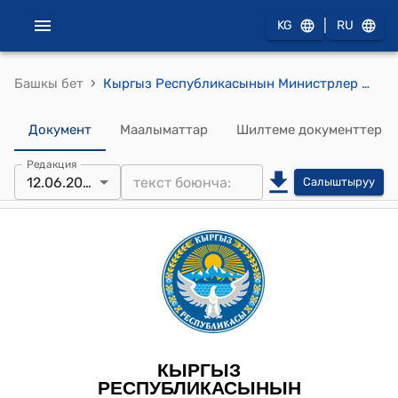
|
KG
RU
›
Башкы бет
Кыргыз Республикасынын Министрлер Кабинетинин 2025-жылдын 12-июнундагы № 476-т (Кыргыз Республикасынын Министрлер Кабинетинин 2025-жылдын 4-февралындагы № 58-т тескемесине өзгөртүү киргизүү тууралуу) тескемеси
Документ
Маалыматтар
Шилтеме документтер
Редакция
12.06.2025
Салыштыруу