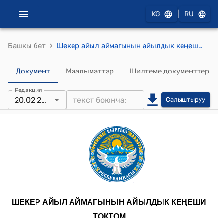
|
KG
RU
›
Башкы бет
Шекер айыл аймагынын айылдык кеңешинин 2025-жылдын 20-февралындагы № 19 "Талас облусунун Айтматов районунун Шекер айыл аймагынын “Жергиликтүү жамааттарынын Уставын” бекитүү жөнүндө" токтому
Документ
Маалыматтар
Шилтеме документтер
Редакция
20.02.2025
Салыштыруу