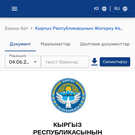
|
KG
RU
›
Башкы бет
Кыргыз Республикасынын Жогорку Кеңешинин 2025-жылдын 4-июнундагы № 3134-VII "Кыргыз Республикасынын интернет мейкиндигинде порнографиялык мүнөздөгү контент элементтерди камтыган сайттарга кирүүгө тыюу салуу жөнүндө" Кыргыз Республикасынын Мыйзамынын долбоорун биринчи окууда кабыл алуу тууралуу" токтому
Документ
Маалыматтар
Шилтеме документтер
Редакция
04.06.2025
Салыштыруу