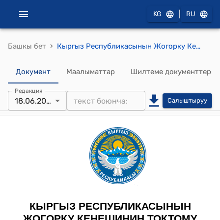
|
KG
RU
›
Башкы бет
Кыргыз Республикасынын Жогорку Кеңешинин 2025-жылдын 18-июну № 3154-VII "Кыргыз Республикасынын Санарип кодексинин кабыл алынышына байланыштуу Кыргыз Республикасынын айрым мыйзам актыларына өзгөртүүлөрдү киргизүү жөнүндө" Кыргыз Республикасынын Мыйзамын кабыл алуу тууралуу" токтому
Документ
Маалыматтар
Шилтеме документтер
Редакция
18.06.2025
Салыштыруу