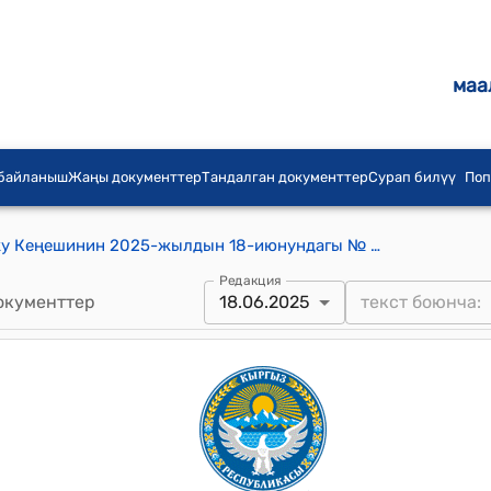
маа
 байланыш
Жаңы документтер
Тандалган документтер
Сурап билүү
Поп
Кыргыз Республикасынын Жогорку Кеңешинин 2025-жылдын 18-июнундагы № 3180-VII "Мамлекеттик жарандык кызмат жана муниципалдык кызмат жөнүндө" Кыргыз Республикасынын Мыйзамына өзгөртүүлөрдү киргизүү тууралуу" Кыргыз Республикасынын Мыйзамынын долбоорун биринчи окууда кабыл алуу жөнүндө" токтому
Редакция
окументтер
18.06.2025