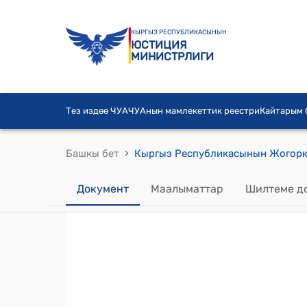
КЫРГЫЗ РЕСПУБЛИКАСЫНЫН
ЮСТИЦИЯ
МИНИСТРЛИГИ
Тез издөө ЧУА
ЧУАнын мамлекеттик реестри
Кайтарым
›
Башкы бет
Документ
Маалыматтар
Шилтеме д