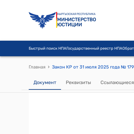
КЫРГЫЗСКАЯ РЕСПУБЛИКА
МИНИСТЕРСТВО
ЮСТИЦИИ
Быстрый поиск НПА
Государственный реестр НПА
Обрат
›
Главная
Документ
Реквизиты
Ссылающиеся