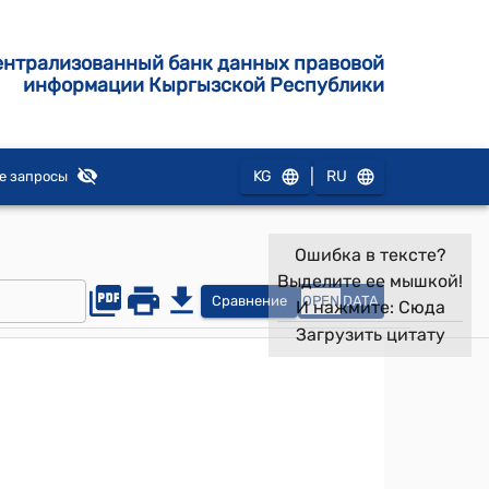
ентрализованный банк данных правовой
информации Кыргызской Республики
|
KG
RU
е запросы
Ошибка в тексте?
Выделите ее мышкой!
Сравнение
OPEN
DATA
И нажмите:
Сюда
Загрузить цитату