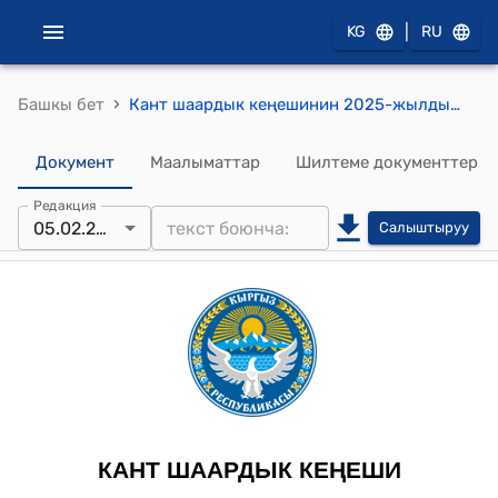
|
KG
RU
›
Башкы бет
Кант шаардык кеңешинин 2025-жылдын 5-февралындагы № 9/III-29 "Кант шаардык кеңешинин токтомун жокко чыгаруу жөнүндө" токтому
Документ
Маалыматтар
Шилтеме документтер
Редакция
05.02.2025
Салыштыруу