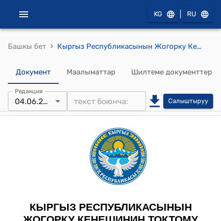
|
KG
RU
›
Башкы бет
Кыргыз Республикасынын Жогорку Кеңешинин 2025-жылдын 4-июнундагы № 3121-VII "Нотариат жөнүндө" Кыргыз Республикасынын Мыйзамына өзгөртүүлөрдү киргизүү тууралуу" Кыргыз Республикасынын Мыйзамынын долбоорун экинчи окууда кабыл алуу жөнүндө" токтому
Документ
Маалыматтар
Шилтеме документтер
Редакция
04.06.2025
Салыштыруу