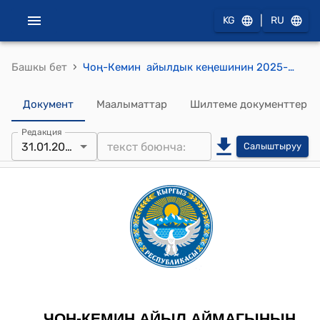
|
KG
RU
›
Башкы бет
Чоң-Кемин айылдык кеңешинин 2025-жылдын 31-январы № 01/03-13 "Жерди которуу (трансформациялоо) жөнүндө" токтому
Документ
Маалыматтар
Шилтеме документтер
Редакция
31.01.2025
Салыштыруу