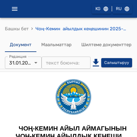
|
KG
RU
›
Башкы бет
Чоң-Кемин айылдык кеңешинин 2025-жылдын 31-январы № 01/03-16 "Шабдан айылынын аталышына ɵзгɵртүү киргизүү жөнүндө" токтому
Документ
Маалыматтар
Шилтеме документтер
Редакция
31.01.2025
Салыштыруу