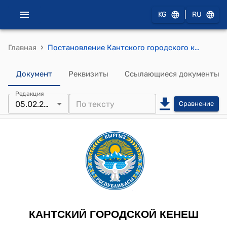
|
KG
RU
›
Главная
Постановление Кантского городского кенеша от 5 февраля 2025 года № 14/III-29 "О принятии в муниципальную собственность мэрии г. Кант основное строение пресной воды расположенное в контуре № 136 (МТФ), в селе Люксембург"
Документ
Реквизиты
Ссылающиеся документы
Редакция
05.02.2025
Сравнение