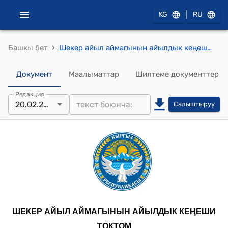
|
KG
RU
›
Башкы бет
Шекер айыл аймагынын айылдык кеңешинин 2025-жылдын 20-февралындагы № 20 "Шекер айыл аймагынын айылдык кеңешинин регламентин бекитүү жөнүндө" токтому
Документ
Маалыматтар
Шилтеме документтер
Редакция
20.02.2025
Салыштыруу