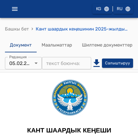
|
KG
RU
›
Башкы бет
Кант шаардык кеңешинин 2025-жылдын 5-февралындагы № 21/III-29 "Кант шаардык кеңешинин “Кант шаарынын мектепке чейинки билим берүү уюмдарында тамак-аш акысынын өлчөмүн бекитүү жөнүндө” токтомун жокко чыгаруу жөнүндө" токтому
Документ
Маалыматтар
Шилтеме документтер
Редакция
05.02.2025
Салыштыруу