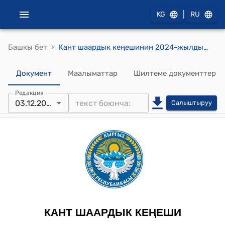
|
KG
RU
›
Башкы бет
Кант шаардык кеңешинин 2024-жылдын 3-декабырындагы № 5/II-29 "Кант шаарындагы мектепке чейинки билим берүү мекемесинин, жалпы билим берүү орто мектебинин, мектептен тышкаркы уюмдардын, балдар музыкалык мектебинин, ҮДТнун,"Кант Тазалык" МИнын, МҮнүн, китепкана жана жатакана кызматкерлерине бир жолку материалдык жардам үчүн акча каражатын бөлүү жөнүндө" токтому
Документ
Маалыматтар
Шилтеме документтер
Редакция
03.12.2024
Салыштыруу