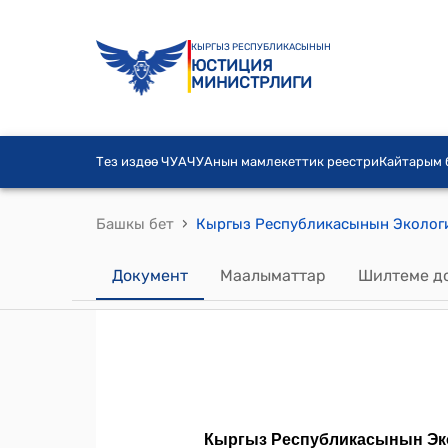
КЫРГЫЗ РЕСПУБЛИКАСЫНЫН
ЮСТИЦИЯ
МИНИСТРЛИГИ
Тез издөө ЧУА
ЧУАнын мамлекеттик реестри
Кайтарым
›
Башкы бет
Документ
Маалыматтар
Шилтеме д