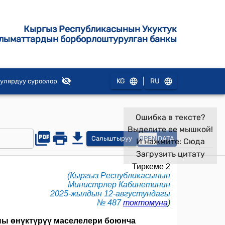
Кыргыз Республикасынын Укуктук
лыматтардын борборлоштурулган банкы
|
KG
RU
улярдуу суроолор
Ошибка в тексте?
Выделите ее мышкой!
Салыштыруу
OPEN
DATA
И нажмите:
Сюда
Загрузить цитату