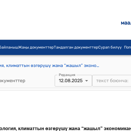
маа
 байланыш
Жаңы документтер
Тандалган документтер
Сурап билүү
Поп
Кыргыз Республикасынын Экология, климаттын өзгөрүшү жана “жашыл” экономиканы өнүктүрүү маселелери боюнча координациялык кеңеши жөнүндө жобо (Кыргыз РеспубликасынынМинистрлер Кабинетинин2025-жылдын 12-августундагы№ 487 токтомуна)
Редакция
окументтер
12.08.2025