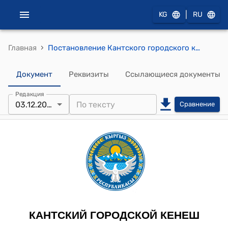
|
KG
RU
›
Главная
Постановление Кантского городского кенеша от 3 декабря 2024 года № 3/II-29 "О реализации Указа Президента Кыргызской Республики от 20 сентября 2024 года УП №271 "О проведении очередного III Народного Курултая"
Документ
Реквизиты
Ссылающиеся документы
Редакция
03.12.2024
Сравнение