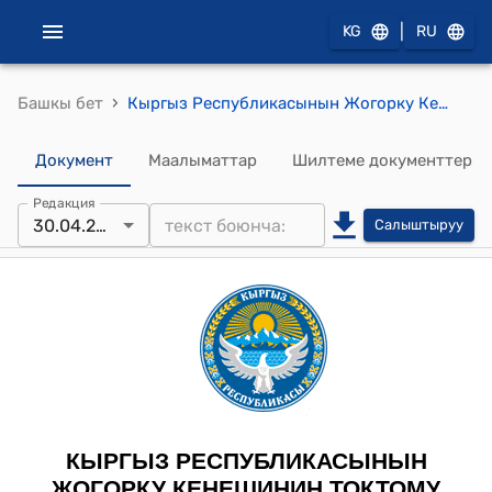
|
KG
RU
›
Башкы бет
Кыргыз Республикасынын Жогорку Кеңешинин 2025-жылдын 30-апрелиндеги № 3059-VII "Кыргыз Республикасынын Улуттук илимдер академиясы жөнүндө" Кыргыз Республикасынын Мыйзамын кабыл алуу тууралуу" токтому
Документ
Маалыматтар
Шилтеме документтер
Редакция
30.04.2025
Салыштыруу