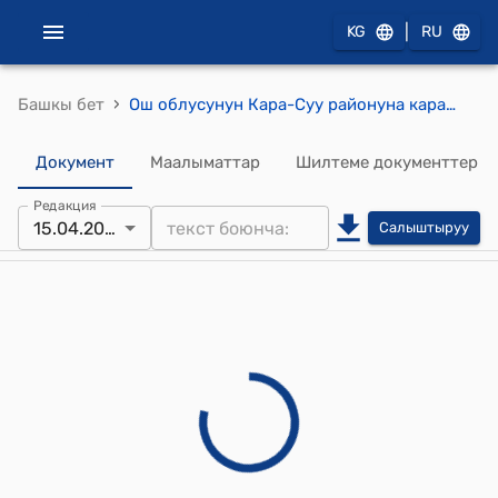
|
KG
RU
›
Башкы бет
Ош облусунун Кара-Суу районуна караштуу Ала-Тоо айыл аймагынын айылдык кеңешинин 2024-жылдын 15-апрели № 2 Ала-Тоо айылдык кеңешинин иш кагаздарын жүргүзүү үчүн штат бирдигин кароо жөнүндө токтому
Документ
Маалыматтар
Шилтеме документтер
Редакция
15.04.2024
Салыштыруу