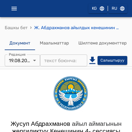
|
KG
RU
›
Башкы бет
Ж. Абдрахманов айылдык кенешинин Ж.Абдрахманов айыл аймагынын айыл өкмөтүнүн 2024-жылда калган эркин каражаттарын (свободный остаток) бөлүштүрүү жөнүндө токтому
Документ
Маалыматтар
Шилтеме документтер
Редакция
19.08.2025
Салыштыруу