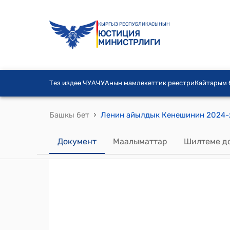
КЫРГЫЗ РЕСПУБЛИКАСЫНЫН
ЮСТИЦИЯ
МИНИСТРЛИГИ
Тез издөө ЧУА
ЧУАнын мамлекеттик реестри
Кайтарым
›
Башкы бет
Документ
Маалыматтар
Шилтеме д