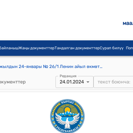
маа
 байланыш
Жаңы документтер
Тандалган документтер
Сурап билүү
Поп
Ленин айылдык Кенешинин 2024-жылдын 24-январы № 26/1 Ленин айыл өкмөтүнүн социалдык-экономикалык өнүгүү планынын 2023-жылга аткарылышы, 2024-жылга милдеттери жана 2025-2026-жылдарга болжолдуу пландарын бекитүү токтому
Редакция
окументтер
24.01.2024