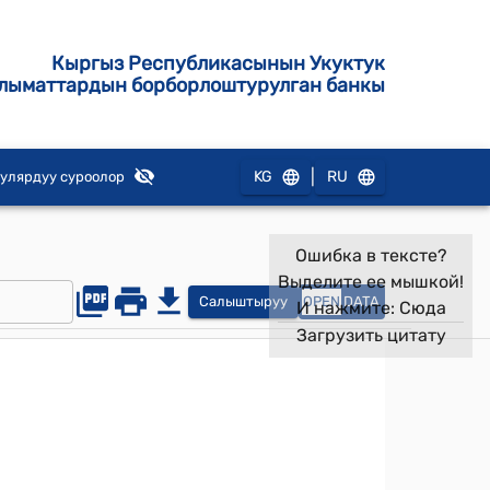
Кыргыз Республикасынын Укуктук
лыматтардын борборлоштурулган банкы
|
KG
RU
улярдуу суроолор
Ошибка в тексте?
Выделите ее мышкой!
Салыштыруу
OPEN
DATA
И нажмите:
Сюда
Загрузить цитату