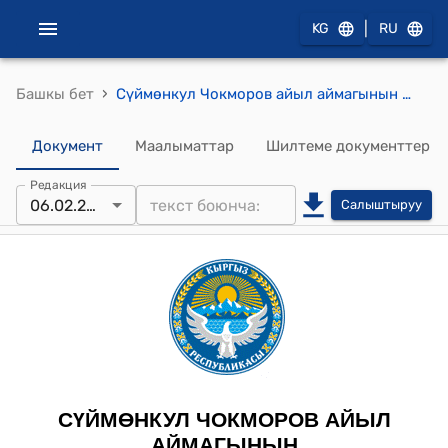
|
KG
RU
›
Башкы бет
Сүймөнкул Чокморов айыл аймагынын айылдык кеңешинин 2025-жылдын 6-февралындагы № 22 "Жол кире төлөп берүү боюнча" токтому
Документ
Маалыматтар
Шилтеме документтер
Редакция
06.02.2025
Салыштыруу