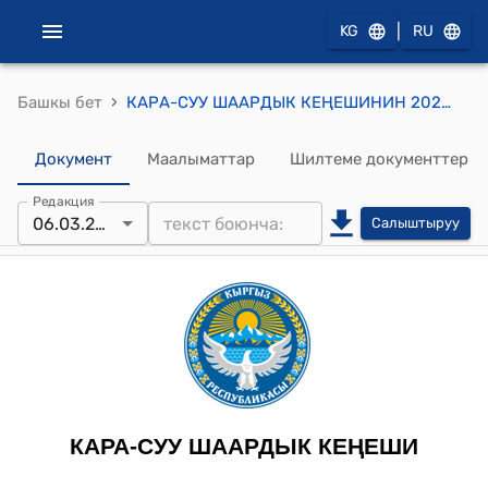
|
KG
RU
›
Башкы бет
КАРА-СУУ ШААРДЫК КЕҢЕШИНИН 2024-жылдын 6-марты № 23/7 «Кара-Суу шаар мэриясы» мекемесине «Сарай айыл өкмөтү» мекемесин кошуу жолу менен кайра түзүү жөнүндө токтому
Документ
Маалыматтар
Шилтеме документтер
Редакция
06.03.2024
Салыштыруу