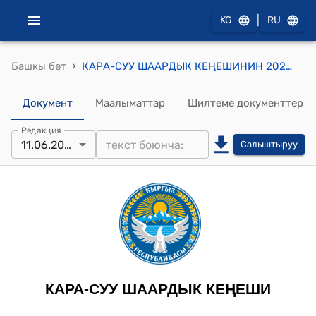
|
KG
RU
›
Башкы бет
КАРА-СУУ ШААРДЫК КЕҢЕШИНИН 2024-жылдын 11-июну № 25/3 “Муниципалдык жер тилкесин өткөрүп берүү жөнүндө” токтому
Документ
Маалыматтар
Шилтеме документтер
Редакция
11.06.2024
Салыштыруу