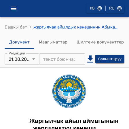
|
KG
RU
›
Башкы бет
жаргылчак айылдык кенешинин Абыканова Айдананын кайрылуусу жөнүндө токтому
Документ
Маалыматтар
Шилтеме документтер
Редакция
21.08.2025
Салыштыруу