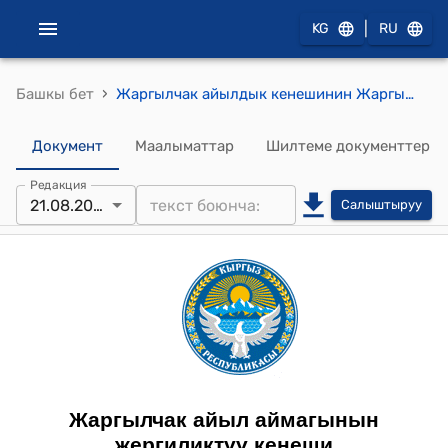
|
KG
RU
›
Башкы бет
Жаргылчак айылдык кенешинин Жаргылчак жергиликтүү кеңешинин депутаттарына жыйын жана кеңешме өткөрүү кабинетин берүү жөнүндө токтому
Документ
Маалыматтар
Шилтеме документтер
Редакция
21.08.2025
Салыштыруу