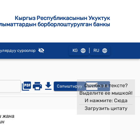
Кыргыз Республикасынын Укуктук
лыматтардын борборлоштурулган банкы
|
KG
RU
улярдуу суроолор
Ошибка в тексте?
Салыштыруу
OPEN
DATA
Выделите ее мышкой!
И нажмите:
Сюда
Загрузить цитату