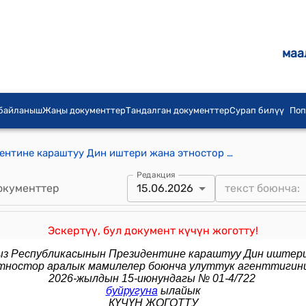
маа
 байланыш
Жаңы документтер
Тандалган документтер
Сурап билүү
Поп
Кыргыз Республикасынын Президентине караштуу Дин иштери жана этностор аралык мамилелер боюнча улуттук агенттигинин 2025-жылдын 30-июлу № 01-4/102 "Кыргыз Республикасынын жарандарынын Сауд Арабия Падышалыгына зыярат кылуусун уюштуруу жана өткөрүү тартиби жөнүндө" буйрук
Редакция
окументтер
15.06.2026
Эскертүү, бул документ күчүн жоготту!