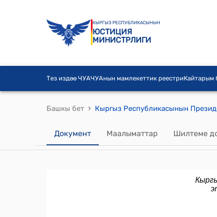
КЫРГЫЗ РЕСПУБЛИКАСЫНЫН
ЮСТИЦИЯ
МИНИСТРЛИГИ
Тез издөө ЧУА
ЧУАнын мамлекеттик реестри
Кайтарым
›
Башкы бет
Документ
Маалыматтар
Шилтеме д