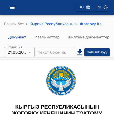
|
KG
RU
›
Башкы бет
Кыргыз Республикасынын Жогорку Кеңешинин 2025-жылдын 21-майындагы № 3103-VII "Мамлекеттик тилди колдонуу маселелери боюнча Кыргыз Республикасынын айрым мыйзам актыларына өзгөртүүлөрдү киргизүү жөнүндө" Кыргыз Республикасынын Мыйзамынын долбоорун биринчи окууда кабыл алуу тууралуу" токтому
Документ
Маалыматтар
Шилтеме документтер
Редакция
21.05.2025
Салыштыруу