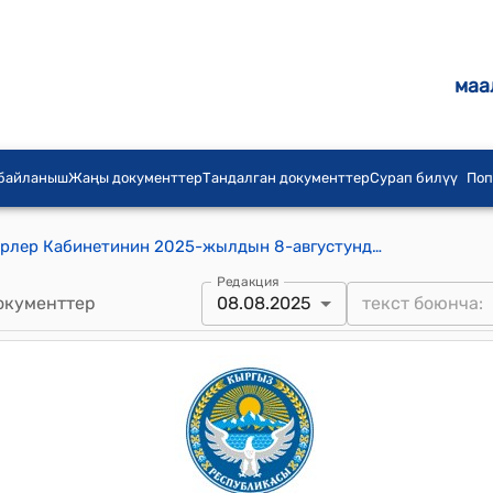
маа
 байланыш
Жаңы документтер
Тандалган документтер
Сурап билүү
Поп
Кыргыз Республикасынын Министрлер Кабинетинин 2025-жылдын 8-августундагы № 481 “2025-2029-жылдарга Кыргыз Республикасында балык уулоочулукту жана аквакультураны өнүктүрүү программасын бекитүү жөнүндө” токтому
Редакция
окументтер
08.08.2025