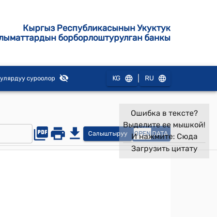
Кыргыз Республикасынын Укуктук
лыматтардын борборлоштурулган банкы
|
KG
RU
улярдуу суроолор
Ошибка в тексте?
Выделите ее мышкой!
Салыштыруу
OPEN
DATA
И нажмите:
Сюда
Загрузить цитату