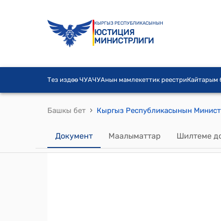
КЫРГЫЗ РЕСПУБЛИКАСЫНЫН
ЮСТИЦИЯ
МИНИСТРЛИГИ
Тез издөө ЧУА
ЧУАнын мамлекеттик реестри
Кайтарым
›
Башкы бет
Документ
Маалыматтар
Шилтеме д