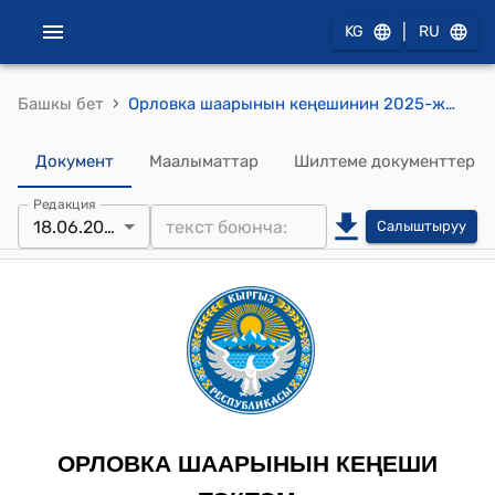
|
KG
RU
›
Башкы бет
Орловка шаарынын кеңешинин 2025-жылдын 18-июнундагы № 59/6-29 "Орловка шаарынын мэриясынын 2026-жылга карата жергиликтүү бюджетинин долбоорун жана 2027-2028-жылдарга карата жергиликтүү бюджетинин киреше бөлүгүнүн долбоорун бекитүү жөнүндө" токтому
Документ
Маалыматтар
Шилтеме документтер
Редакция
18.06.2025
Салыштыруу