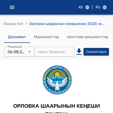
|
KG
RU
›
Башкы бет
Орловка шаарынын кеңешинин 2025-жылдын 6-августундагы № 63/8-29 "Орловка шаарынын мэриясынын жергиликтүү бюджетинин 2025-жылдын 6 айына карата аткарылышы жөнүндө" токтому
Документ
Маалыматтар
Шилтеме документтер
Редакция
06.08.2025
Салыштыруу