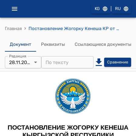
|
KG
RU
›
Главная
Постановление Жогорку Кенеша КР от 28 ноября 2024 года № 2586-VII "О принятии во втором чтении проекта Закона Кыргызской Республики "О внесении изменения в Закон Кыргызской Республики "О государственной гражданской службе и муниципальной службе"
Документ
Реквизиты
Ссылающиеся документы
Редакция
28.11.2024
Сравнение