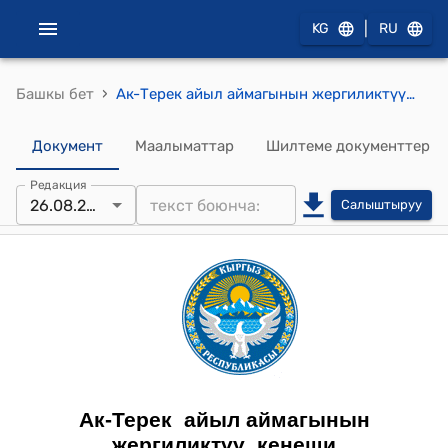
|
KG
RU
›
Башкы бет
Ак-Терек айыл аймагынын жергиликтүү кенешинин Ак-Терек айыл ѳкмѳтүнүн 2025-жылдын бюджетинин чыгаша бѳлүгүнѳ ѳзгѳртүү киргизүү жѳнүндѳ токтому
Документ
Маалыматтар
Шилтеме документтер
Редакция
26.08.2025
Салыштыруу