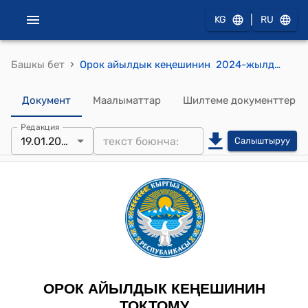
|
KG
RU
›
Башкы бет
Орок айылдык кеңешинин 2024-жылдын 19-январы №2/3 "Жергиликтүү бюджеттин кирешелер жана чыгашалар боюнча аткарылышы жана 2023-жылга социалдык-экономикалык өнүктүрүү планынын аткарылышы жөнүндө отчетту бекитүү тууралуу" токтому
Документ
Маалыматтар
Шилтеме документтер
Редакция
19.01.2024
Салыштыруу