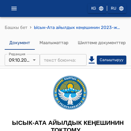
|
KG
RU
›
Башкы бет
Ысык-Ата айылдык кеңешинин 2023-жылдын 9-октябры № 154/XXI-28 "Административдик-аймактык реформаны өткөрүү жөнүндө" токтому
Документ
Маалыматтар
Шилтеме документтер
Редакция
09.10.2023
Салыштыруу