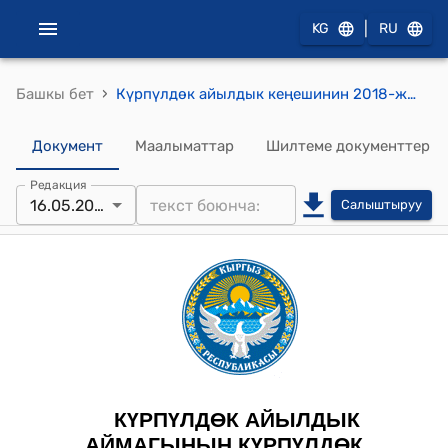
|
KG
RU
›
Башкы бет
Күрпүлдөк айылдык кеңешинин 2018-жылдын 16-майы № 13\3-2-18 "Күрпүлдөк айыл кенешине жер боюнча түшкөн арыздарды кароо боюнча" токтому
Документ
Маалыматтар
Шилтеме документтер
Редакция
16.05.2018
Салыштыруу