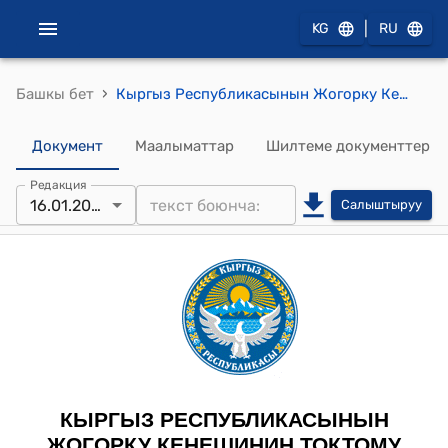
|
KG
RU
›
Башкы бет
Кыргыз Республикасынын Жогорку Кеңешинин 2025-жылдын 16-январындагы № 2721-VII "Салыктык эмес кирешелер жөнүндө Кыргыз Республикасынын кодексине өзгөртүүлөрдү киргизүү тууралуу" Кыргыз Республикасынын Мыйзамынын долбоорун биринчи окууда кабыл алуу жөнүндө" токтому
Документ
Маалыматтар
Шилтеме документтер
Редакция
16.01.2025
Салыштыруу