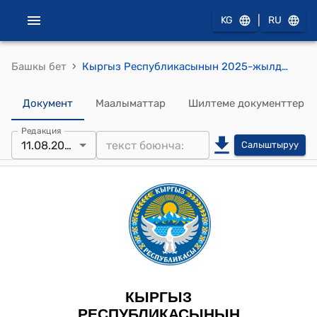
|
KG
RU
›
Башкы бет
Кыргыз Республикасынын 2025-жылдын 11-августу № 196 "Кыргыз Республикасынын Укук бузуулар жөнүндө кодексине өзгөртүү киргизүү тууралуу" Мыйзамы
Документ
Маалыматтар
Шилтеме документтер
Редакция
11.08.2025
Салыштыруу