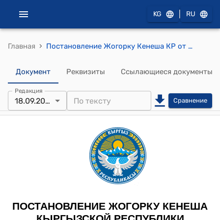
|
KG
RU
›
Главная
Постановление Жогорку Кенеша КР от 18 сентября 2024 года № 2356-VII " О принятии в первом чтении проекта Закона Кыргызской Республики "О внесении изменений в Закон Кыргызской Республики "Об органах внутренних дел"
Документ
Реквизиты
Ссылающиеся документы
Редакция
18.09.2024
Сравнение