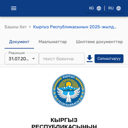
|
KG
RU
›
Башкы бет
Кыргыз Республикасынын 2025-жылдын 31-июлундагы № 183 "Мамлекеттик-жеке өнөктөштүк маселелери боюнча Кыргыз Республикасынын айрым мыйзам актыларына өзгөртүүлөрдү киргизүү жөнүндө" Мыйзамы
Документ
Маалыматтар
Шилтеме документтер
Редакция
31.07.2025
Салыштыруу