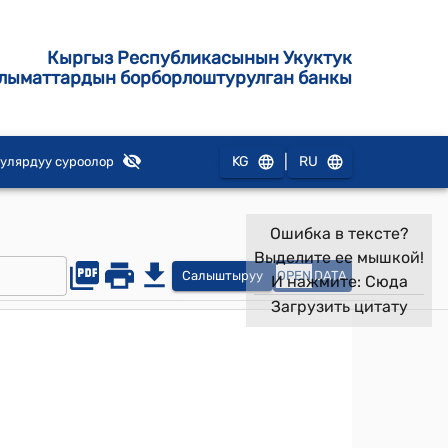
Кыргыз Республикасынын Укуктук
лыматтардын борборлоштурулган банкы
|
KG
RU
улярдуу суроолор
Ошибка в тексте?
Выделите ее мышкой!
Салыштыруу
OPEN
DATA
И нажмите:
Сюда
Загрузить цитату