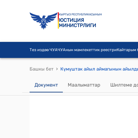
КЫРГЫЗ РЕСПУБЛИКАСЫНЫН
ЮСТИЦИЯ
МИНИСТРЛИГИ
Тез издөө ЧУА
ЧУАнын мамлекеттик реестри
Кайтарым
›
Башкы бет
Документ
Маалыматтар
Шилтеме д