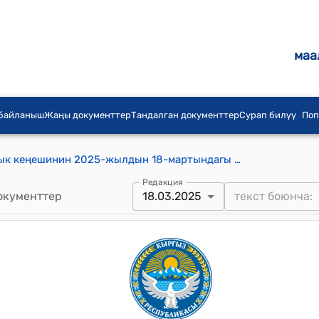
маа
 байланыш
Жаңы документтер
Тандалган документтер
Сурап билүү
Поп
Күмүштак айыл аймагынын айылдык кеңешинин 2025-жылдын 18-мартындагы № 4 "Жайлоого мал алып чыккан малчылар тарабынан малдын башына төлөнүүчү салыгынын тарифтерин бекитип берүү жөнүндө" токтому
Редакция
окументтер
18.03.2025