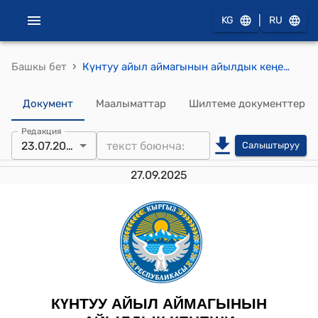
|
KG
RU
›
Башкы бет
Күнтуу айыл аймагынын айылдык кеңешинин 2025-жылдын 23-июлундагы № 6/56 "Күнтуу айылдык кеңешинин төрагасынын орун басары А.Дж. Джумакадыровдун арызын кароо жөнүндө" токтому
Документ
Маалыматтар
Шилтеме документтер
Редакция
23.07.2025
Салыштыруу
27.09.2025