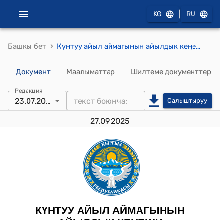
|
KG
RU
›
Башкы бет
Күнтуу айыл аймагынын айылдык кеңешинин 2025-жылдын 23-июлундагы № 6/60 "Күнтуу айылындагы жаңы салынган бала бакчанын ачылышы жөнүндө" токтому
Документ
Маалыматтар
Шилтеме документтер
Редакция
23.07.2025
Салыштыруу
27.09.2025